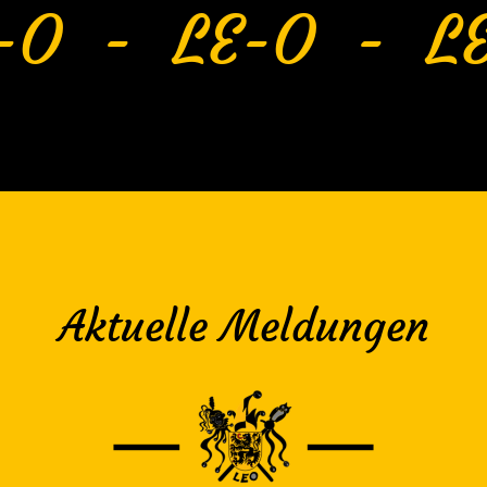
-O - LE-O - L
Aktuelle Meldungen