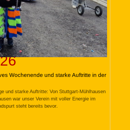
026
ives Wochenende und starke Auftritte in der
 und starke Auftritte: Von Stuttgart-Mühlhausen
usen war unser Verein mit voller Energie im
dspurt steht bereits bevor.