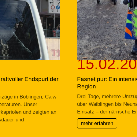
15.02.2
Fasnet pur: Ein intens
aftvoller Endspurt der
Region
Drei Tage, mehrere Umzüge
züge in Böblingen, Calw
über Waiblingen bis Neuha
peraturen. Unser
Einsatz – der närrische En
kapriolen und zeigten an
sdauer und
mehr erfahren