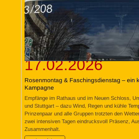
17.02.2026
Rosenmontag & Faschingsdienstag – ein kr
Kampagne
Empfänge im Rathaus und im Neuen Schloss, Um
und Stuttgart – dazu Wind, Regen und kühle Tem
Prinzenpaar und alle Gruppen trotzten den Wetter
zwei intensiven Tagen eindrucksvoll Präsenz, Au
Zusammenhalt.