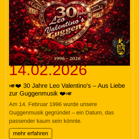
14.02.2026
🎺❤️ 30 Jahre Leo Valentino’s – Aus Liebe
zur Guggenmusik ❤️🎺
Am 14. Februar 1996 wurde unsere
Guggenmusik gegründet – ein Datum, das
passender kaum sein könnte.
mehr erfahren