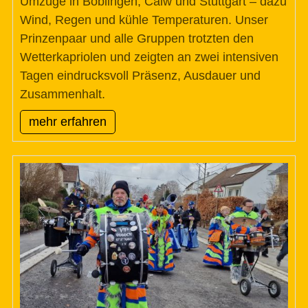
Umzüge in Böblingen, Calw und Stuttgart – dazu
Wind, Regen und kühle Temperaturen. Unser
Prinzenpaar und alle Gruppen trotzten den
Wetterkapriolen und zeigten an zwei intensiven
Tagen eindrucksvoll Präsenz, Ausdauer und
Zusammenhalt.
mehr erfahren